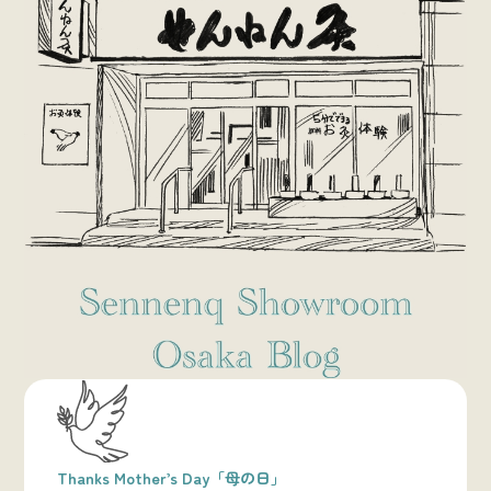
Thanks Mother’s Day「母の日」