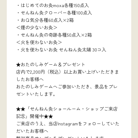
・はじめてのお灸moxa各種150点入
・せんねん灸クローバー各種100点入
・おＱ気分各種60点入×2箱
＜煙の少ないお灸＞
・せんねん灸の奇跡各種50点入×2箱
＜火を使わないお灸＞
・火を使わないお灸 せんねん灸太陽 30コ入
★おたのしみゲーム＆プレゼント
店内で2,200円（税込）以上お買い上げいただきま
したお客様へ
おたのしみゲームへご参加いただき、景品をプレ
ゼントいたします。
★★「せんねん灸ショールーム・ショップご来店
記念」開催中★★
ご来店のうえ、当店Instagramをフォローしていた
だいたお客様へ