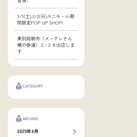
習慣）
3/1(土).3/2(日)ユニモ－ル期
間限定POP UP SHOP!
東別院朝市（メーテレさん
横の参道）２/２８出店しま
す
CATEGORY
ARCHIVE
2025年4月