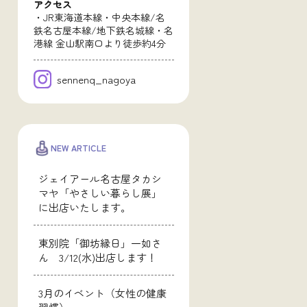
アクセス
・JR東海道本線・中央本線/名
鉄名古屋本線/地下鉄名城線・名
港線 金山駅南口より徒歩約4分
sennenq_nagoya
NEW ARTICLE
ジェイアール名古屋タカシ
マヤ「やさしい暮らし展」
に出店いたします。
東別院「御坊縁日」一如さ
ん 3/12(水)出店します！
3月のイベント（女性の健康