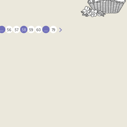
…
56
57
58
59
60
…
79