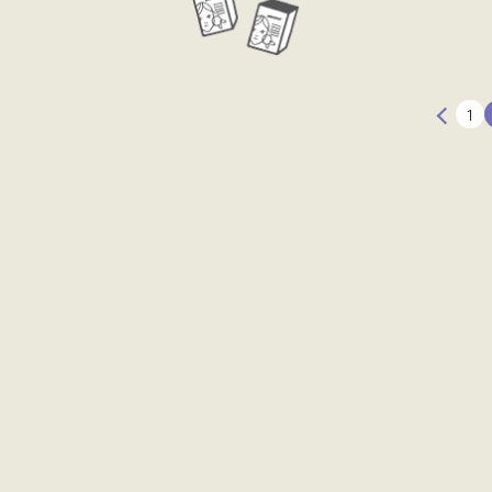
投
1
稿
の
ペ
ー
ジ
送
り