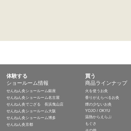
体験する
買う
ショールーム情報
商品ラインナップ
せんねん灸ショールーム銀座
火を使うお灸
せんねん灸ショールーム名古屋
香りがえらべるお灸
せんねん灸でござる 長浜曳山店
煙の少ないお灸
YOJO / OKYU
せんねん灸ショールーム大阪
温熱からえらぶ
せんねん灸ショールーム博多
もぐさ
せんねん灸京都
その他