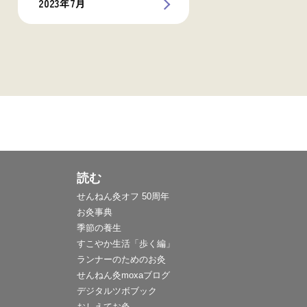
2023年7月
読む
せんねん灸オフ 50周年
お灸事典
季節の養生
すこやか生活「歩く編」
ランナーのためのお灸
せんねん灸moxaブログ
デジタルツボブック
おしえてお灸