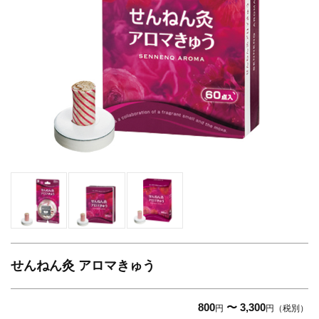
せんねん灸 アロマきゅう
800
〜 3,300
円
円（税別）