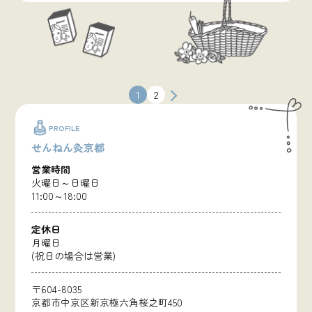
投
1
2
稿
の
PROFILE
ペ
せんねん灸京都
ー
ジ
営業時間
送
火曜日～日曜日
り
11:00～18:00
定休日
月曜日
(祝日の場合は営業)
〒604-8035
京都市中京区新京極六角桜之町450