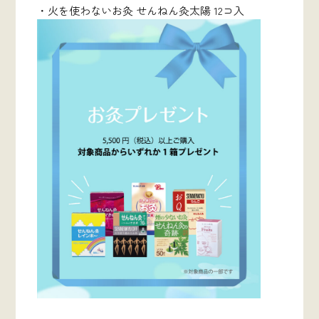
・火を使わないお灸 せんねん灸太陽 12コ入