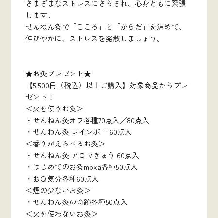
さまざまなストレスにさらされ、心身ともに緊張
します。
せんねん灸で「こころ」と「からだ」を温めて、
伸びやかに、ストレスを発散しましょう。
★お灸プレゼント★
【5,500円（税込）以上ご購入】対象商品からプレ
ゼント！
＜火を使うお灸＞
・せんねん灸オフ各種70点入／80点入
・せんねん灸 レインボー 60点入
＜香りがえらべるお灸＞
・せんねん灸 アロマきゅう 60点入
・はじめてのお灸moxa各種50点入
・おＱ気分各種60点入
＜煙の少ないお灸＞
・せんねん灸の奇跡各種50点入
＜火を使わないお灸＞