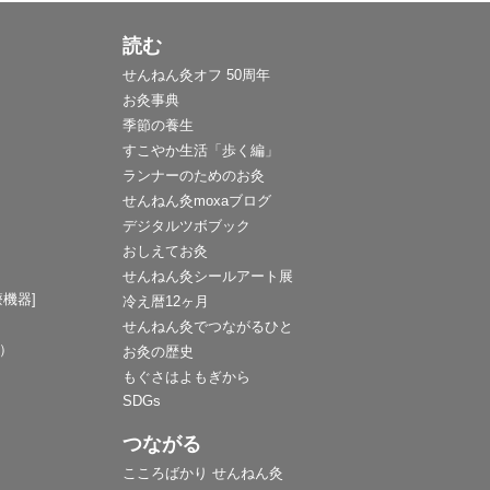
読む
せんねん灸オフ 50周年
お灸事典
季節の養生
すこやか生活「歩く編」
ランナーのためのお灸
せんねん灸moxaブログ
デジタルツボブック
おしえてお灸
せんねん灸シールアート展
機器]
冷え暦12ヶ月
せんねん灸でつながるひと
F）
お灸の歴史
もぐさはよもぎから
SDGs
つながる
こころばかり せんねん灸