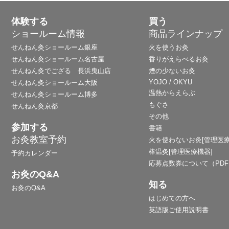
体験する
買う
ショールーム情報
商品ラインナップ
せんねん灸ショールーム銀座
火を使うお灸
せんねん灸ショールーム名古屋
香りがえらべるお灸
せんねん灸でござる 長浜曳山店
煙の少ないお灸
YOJO / OKYU
せんねん灸ショールーム大阪
温熱からえらぶ
せんねん灸ショールーム博多
もぐさ
せんねん灸京都
その他
参加する
書籍
お灸教室予約
火を使わないお灸[管理医療
棒温灸[管理医療機器]
予約カレンダー
応募点数券について（PD
お灸のQ&A
知る
お灸のQ&A
はじめての方へ
英語版ご使用説明書