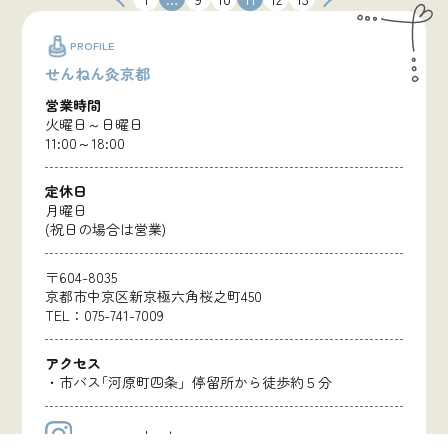
稿
の
PROFILE
ペ
せんねん灸京都
ー
ジ
営業時間
送
火曜日～日曜日
り
11:00～18:00
定休日
月曜日
(祝日の場合は営業)
〒604-8035
京都市中京区新京極六角桜之町450
TEL：075-741-7009
アクセス
・市バス｢河原町四条」停留所から徒歩約５分
sennenq_kyoto