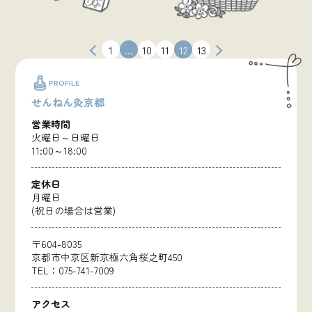
投
1
…
10
11
12
13
稿
の
PROFILE
ペ
せんねん灸京都
ー
ジ
営業時間
送
火曜日～日曜日
り
11:00～18:00
定休日
月曜日
(祝日の場合は営業)
〒604-8035
京都市中京区新京極六角桜之町450
TEL：075-741-7009
アクセス